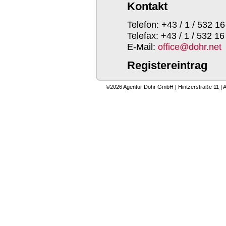
Kontakt
Telefon: +43 / 1 / 532 16
Telefax: +43 / 1 / 532 16
E-Mail:
office@dohr.net
Registereintrag
Eintragung im Handelsre
©2026 Agentur Dohr GmbH | Hintzerstraße 11 | 
Registergericht:Wien
Registernummer: FN 38
Umsatzsteuer
Umsatzsteuer-Identifik
ATU 67683303
Streitschlichtung
Die Europäische Kommissi
bereit: https://ec.euro
im Impressum.
Wir sind nicht bereit ode