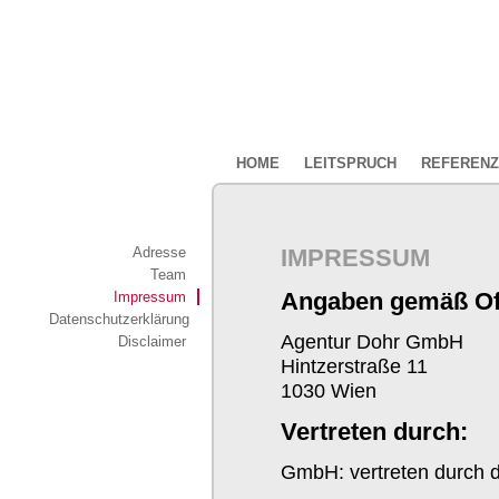
NAVIGATION
HOME
LEITSPRUCH
REFEREN
ÜBERSPRINGEN
Navigation
Adresse
IMPRESSUM
überspringen
Team
Angaben gemäß Off
Impressum
Datenschutzerklärung
Agentur Dohr GmbH
Disclaimer
Hintzerstraße 11
1030 Wien
Vertreten durch:
GmbH: vertreten durch d